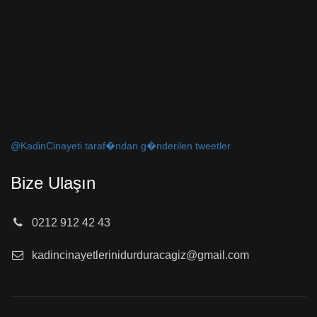
@KadinCinayeti taraf�ndan g�nderilen tweetler
Bize Ulaşın
0212 912 42 43
kadincinayetlerinidurduracagiz@gmail.com