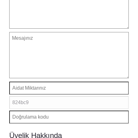
Üyelik Hakkında