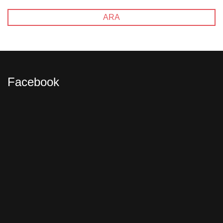
Facebook