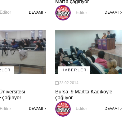
Mart'a çağırıyor
Editor
Editor
DEVAMI
DEVAMI
HABERLER
RLER
28.02.2014
4
Bursa: 9 Mart'ta Kadıköy'e
Üniversitesi
çağııyor
 çağırıyor
Editor
Editor
DEVAMI
DEVAMI