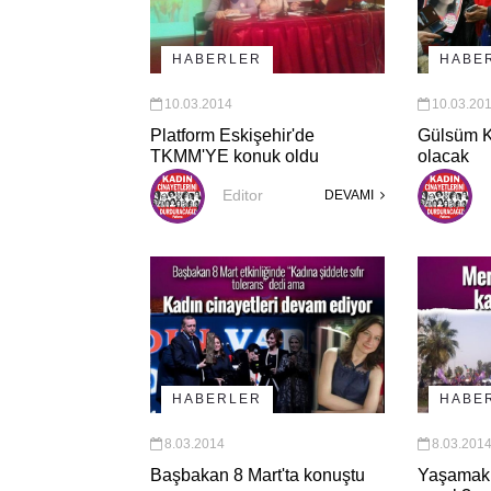
HABERLER
HABE
10.03.2014
10.03.20
Platform Eskişehir'de
Gülsüm Ka
TKMM'YE konuk oldu
olacak
Editor
DEVAMI
HABERLER
HABE
8.03.2014
8.03.201
Başbakan 8 Mart'ta konuştu
Yaşamak 