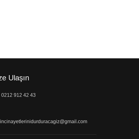
ze Ulaşın
0212 912 42 43
incinayetlerinidurduracagiz@gmail.com