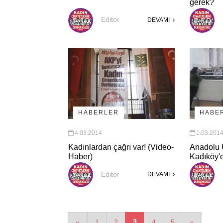
gerek?
Editor
DEVAMI
HABERLER
HABE
4.03.2014
1.03.201
Kadınlardan çağrı var! (Video-
Anadolu 
Haber)
Kadıköy'e
Editor
DEVAMI
3
«
1
2
4
5
»