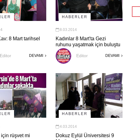
RLER
HABERLER
14
8.03.2014
v: 8 Mart tarihsel
Kadınlar 8 Mart'ta Gezi
ruhunu yaşatmak için buluştu
Editor
Editor
DEVAMI
DEVAMI
RLER
HABERLER
4
4.03.2014
için rüşvet mi
Dokuz Eylül Üniversitesi 9