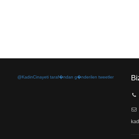
Bi
@KadinCinayeti taraf�ndan g�nderilen tweetler
kad