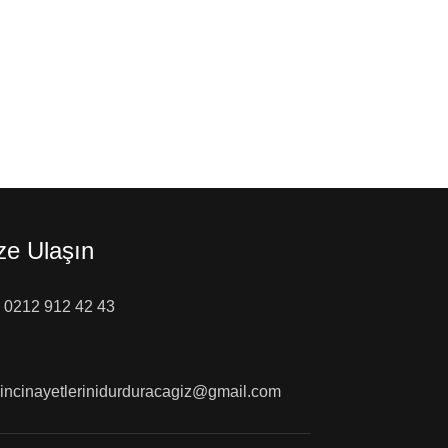
ze Ulaşın
0212 912 42 43
incinayetlerinidurduracagiz@gmail.com