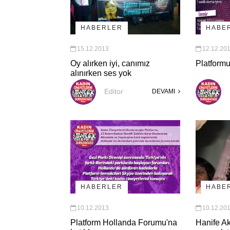
HABERLER
HABE
15.12.2013
12.12.20
Oy alırken iyi, canımız
Platform
alınırken ses yok
Editor
DEVAMI
HABERLER
HABE
10.12.2013
10.12.20
Platform Hollanda Forumu'na
Hanife A