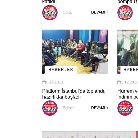
katıldı
pompalı t
Editor
DEVAMI
HABERLER
HABE
8.12.2013
5.12.201
Platform İstanbul'da toplandı,
Hürrem ve
hazırlıklar başladı
indirim p
Editor
DEVAMI
«
1
2
3
4
5
6
7