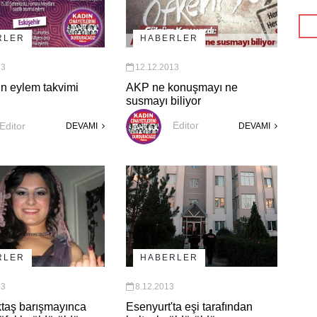
HABERLER
RLER
12.12.2013
13
AKP ne konuşmayı ne
un eylem takvimi
susmayı biliyor
Editor
Editor
DEVAMI
DEVAMI
RLER
HABERLER
13
8.12.2013
ktaş barışmayınca
Esenyurt'ta eşi tarafından