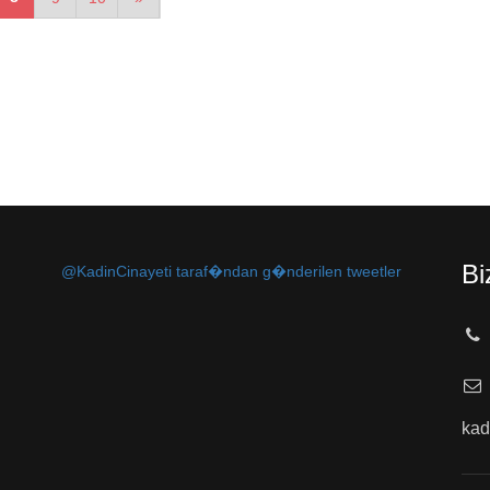
Bi
@KadinCinayeti taraf�ndan g�nderilen tweetler
kad