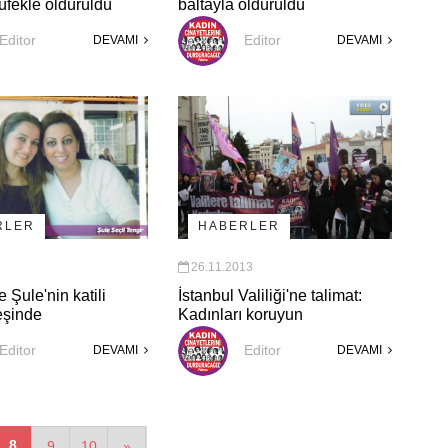
üfekle öldürüldü
baltayla öldürüldü
Editor
Editor
DEVAMI
DEVAMI
RLER
HABERLER
3
26.11.2013
 Şule'nin katili
İstanbul Valiliği'ne talimat:
eşinde
Kadınları koruyun
Editor
Editor
DEVAMI
DEVAMI
8
9
10
»