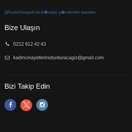
@KadinCinayeti taraf�ndan g�nderilen tweetler
Bize Ulaşın
0212 912 42 43
kadincinayetlerinidurduracagiz@gmail.com
Bizi Takip Edin