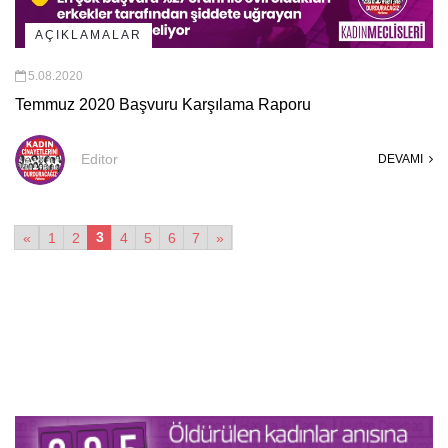
AÇIKLAMALAR
5.08.2020
Temmuz 2020 Başvuru Karşılama Raporu
Editor
DEVAMI
3
«
1
2
4
5
6
7
»