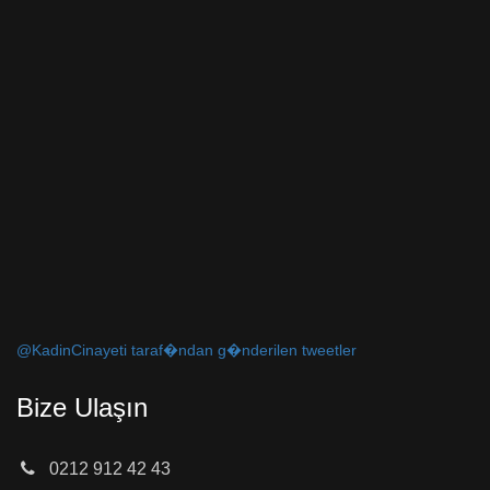
@KadinCinayeti taraf�ndan g�nderilen tweetler
Bize Ulaşın
0212 912 42 43