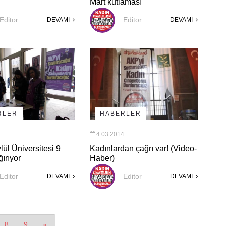
Mart kutlaması
Editor
Editor
DEVAMI
DEVAMI
RLER
HABERLER
4
4.03.2014
ül Üniversitesi 9
Kadınlardan çağrı var! (Video-
ğırıyor
Haber)
Editor
Editor
DEVAMI
DEVAMI
8
9
»