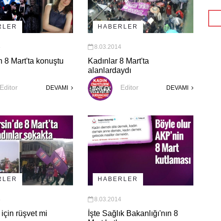
RLER
HABERLER
4
8.03.2014
 8 Mart'ta konuştu
Kadınlar 8 Mart'ta
alanlardaydı
Editor
Editor
DEVAMI
DEVAMI
RLER
HABERLER
4
8.03.2014
için rüşvet mi
İşte Sağlık Bakanlığı'nın 8