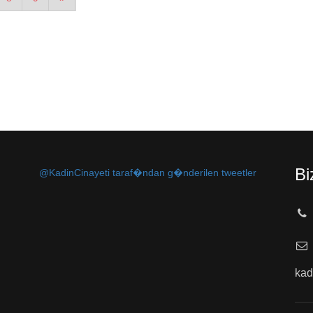
Bi
@KadinCinayeti taraf�ndan g�nderilen tweetler
kad