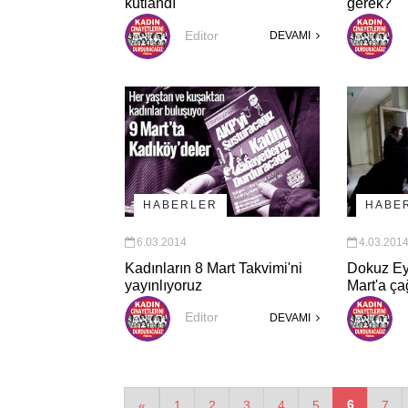
kutlandı
gerek?
Editor
DEVAMI
HABERLER
HABE
6.03.2014
4.03.201
Kadınların 8 Mart Takvimi'ni
Dokuz Eyl
yayınlıyoruz
Mart'a ça
Editor
DEVAMI
6
«
1
2
3
4
5
7