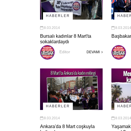
HABERLER
HABE
8.03.2014
8.03.201
Bursalı kadınlar 8 Mart'ta
Başbakan
sokaklardaydı
Editor
DEVAMI
HABERLER
HABE
8.03.2014
8.03.201
Ankara'da 8 Mart coşkuyla
Yaşamak 