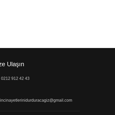
ze Ulaşın
0212 912 42 43
incinayetlerinidurduracagiz@gmail.com