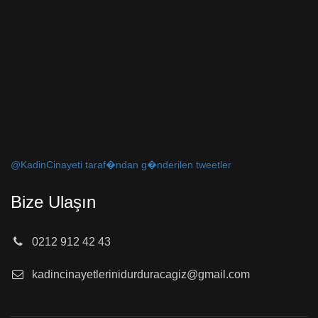
@KadinCinayeti taraf�ndan g�nderilen tweetler
Bize Ulaşın
0212 912 42 43
kadincinayetlerinidurduracagiz@gmail.com