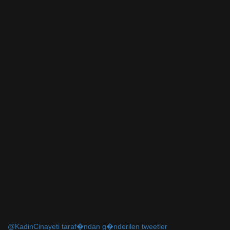
@KadinCinayeti taraf�ndan g�nderilen tweetler