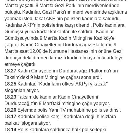
Mart'ta yaşattı. 8 Mart'ta Gezi Parkı'nın merdivenlerinde
buluştu. Kadınlar, Gezi Parkı'nın merdivenlerinde açıklama
yapmak istedi fakat AKP'nin polisleri kadınlara saldırdı.
Kadınlar AKP'nin polislerine karşı direndi. Polis kadınlara
Gümüşsuyu'na kadar kalkanları ile saldırdı. Kadınlar
Gümüşsuyu'nda 9 Mart'ta Kadın Mitingi'ne Kadıköy'e
çağırdı. Kadın Cinayetlerini Durduracağız Platformu 9
Mart'ta saat 12.00'de Numune Hastanesi'nin önüne Gezi
direnişindeki direnen kırmızılı kadın olmaya, mücadeleye
etmeye çağırdı.
18.27
Kadın Cinayetlerini Durduracağız Platformu'nun
Taksim'deki 9 Mart Mitingi'ne çağrısı sona erdi.
18.25
Kadınlar, ''Kadınların öfkesi AKPyi yıkacak''
sloganları atıyor.
18.23
Taksim'de kadınlar Kadın Cinayetlerini
Durduracağız'ın 9 Mart'taki mitingine çağrı yapıyor.
18.20
Eylemde polis YarınTV muhabirine polis saldırısı.
18.17
Kadınlar polise karşı ''Kadınlara değil hırsızlara
barikat'' sloganı atıyor.
18.14
Polis kadınlara saldırınca halk polise tepki