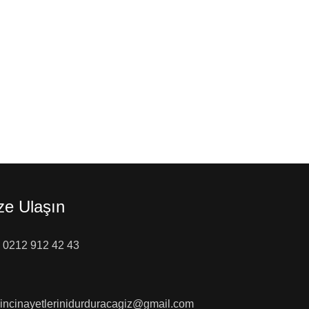
ze Ulaşın
0212 912 42 43
incinayetlerinidurduracagiz@gmail.com