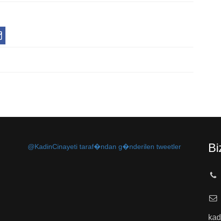
Bi
@KadinCinayeti taraf�ndan g�nderilen tweetler
kad