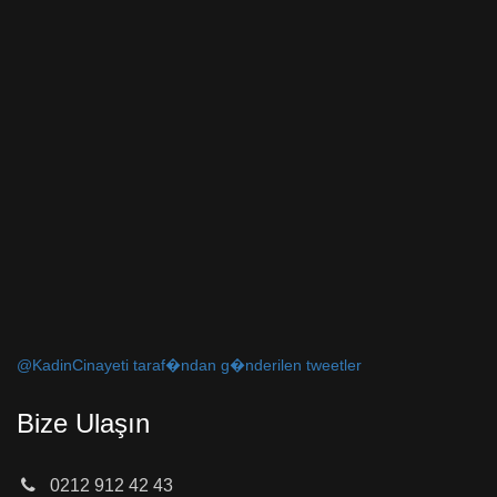
@KadinCinayeti taraf�ndan g�nderilen tweetler
Bize Ulaşın
0212 912 42 43