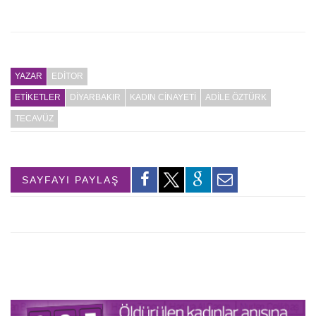
YAZAR
EDITOR
ETİKETLER
DIYARBAKIR
KADIN CINAYETI
ADILE ÖZTÜRK
TECAVÜZ
SAYFAYI PAYLAŞ