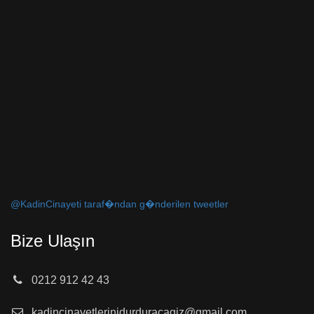
@KadinCinayeti taraf�ndan g�nderilen tweetler
Bize Ulaşın
0212 912 42 43
kadincinayetlerinidurduracagiz@gmail.com