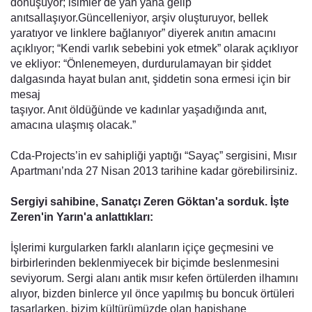
dönüşüyor; isimler de yan yana gelip
anıtsallaşıyor.Güncelleniyor, arşiv oluşturuyor, bellek
yaratıyor ve linklere bağlanıyor” diyerek anıtın amacını
açıklıyor; “Kendi varlık sebebini yok etmek” olarak açıklıyor
ve ekliyor: “Önlenemeyen, durdurulamayan bir şiddet
dalgasında hayat bulan anıt, şiddetin sona ermesi için bir
mesaj
taşıyor. Anıt öldüğünde ve kadınlar yaşadığında anıt,
amacına ulaşmış olacak.”
Cda-Projects’in ev sahipliği yaptığı “Sayaç” sergisini, Mısır
Apartmanı’nda 27 Nisan 2013 tarihine kadar görebilirsiniz.
Sergiyi sahibine, Sanatçı Zeren Göktan'a sorduk. İşte
Zeren'in Yarın'a anlattıkları:
İşlerimi kurgularken farklı alanların içiçe geçmesini ve
birbirlerinden beklenmiyecek bir biçimde beslenmesini
seviyorum. Sergi alanı antik mısır kefen örtülerden ilhamını
alıyor, bizden binlerce yıl önce yapılmış bu boncuk örtüleri
tasarlarken, bizim kültürümüzde olan hapishane