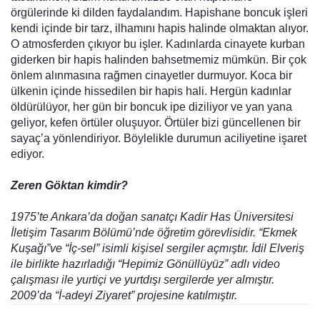
örgülerinde ki dilden faydalandım. Hapishane boncuk işleri
kendi içinde bir tarz, ilhamını hapis halinde olmaktan alıyor.
O atmosferden çıkıyor bu işler. Kadınlarda cinayete kurban
giderken bir hapis halinden bahsetmemiz mümkün. Bir çok
önlem alınmasına rağmen cinayetler durmuyor. Koca bir
ülkenin içinde hissedilen bir hapis hali. Hergün kadınlar
öldürülüyor, her gün bir boncuk ipe diziliyor ve yan yana
geliyor, kefen örtüler oluşuyor. Örtüler bizi güncellenen bir
sayaç’a yönlendiriyor. Böylelikle durumun aciliyetine işaret
ediyor.
Zeren Göktan kimdir?
1975’te Ankara’da doğan sanatçı Kadir Has Üniversitesi
İletişim Tasarım Bölümü’nde öğretim görevlisidir. “Ekmek
Kuşağı”ve “İç-sel” isimli kişisel sergiler açmıştır. İdil Elveriş
ile birlikte hazırladığı “Hepimiz Gönüllüyüz” adlı video
çalışması ile yurtiçi ve yurtdışı sergilerde yer almıştır.
2009’da “İ-adeyi Ziyaret” projesine katılmıştır.