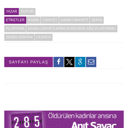
YAZAR
EDITOR
ETİKETLER
KADIN
CINAYET
KADIN CINAYETI
SERGI
PLATFORM
KADIN CINAYETLERINI DURDURACAĞIZ PLATFORMU
ZEREN GÖKTAN
CEZAEVI
SAYFAYI PAYLAŞ