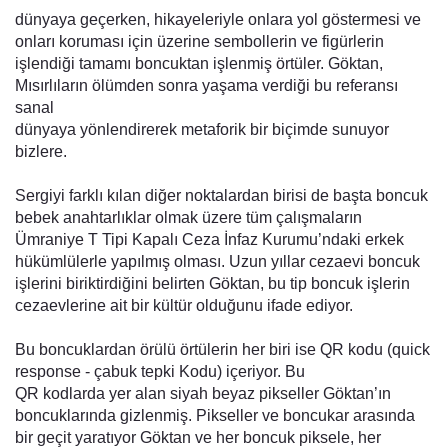
dünyaya geçerken, hikayeleriyle onlara yol göstermesi ve
onları koruması için üzerine sembollerin ve figürlerin
işlendiği tamamı boncuktan işlenmiş örtüler. Göktan,
Mısırlıların ölümden sonra yaşama verdiği bu referansı
sanal
dünyaya yönlendirerek metaforik bir biçimde sunuyor
bizlere.
Sergiyi farklı kılan diğer noktalardan birisi de başta boncuk
bebek anahtarlıklar olmak üzere tüm çalışmaların
Ümraniye T Tipi Kapalı Ceza İnfaz Kurumu’ndaki erkek
hükümlülerle yapılmış olması. Uzun yıllar cezaevi boncuk
işlerini biriktirdiğini belirten Göktan, bu tip boncuk işlerin
cezaevlerine ait bir kültür olduğunu ifade ediyor.
Bu boncuklardan örülü örtülerin her biri ise QR kodu (quick
response - çabuk tepki Kodu) içeriyor. Bu
QR kodlarda yer alan siyah beyaz pikseller Göktan’ın
boncuklarında gizlenmiş. Pikseller ve boncukar arasında
bir geçit yaratıyor Göktan ve her boncuk piksele, her