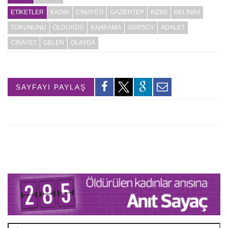
ETİKETLER
KADIN
CİNAYETİ
GAZİENTEP
KIZINI
GELİNİNİ
TORUNUNU
ÖLDÜRDÜ
KAHRAMA
GÜRSOY
ADALET
CİNAYET
GELEN
OLAYDA
SAYFAYI PAYLAŞ