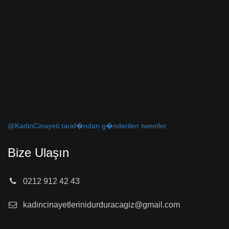
@KadinCinayeti taraf�ndan g�nderilen tweetler
Bize Ulaşın
0212 912 42 43
kadincinayetlerinidurduracagiz@gmail.com