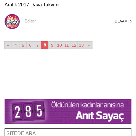
Aralık 2017 Dava Takvimi
Editor
DEVAMI
8
«
4
5
6
7
9
10
11
12
13
»