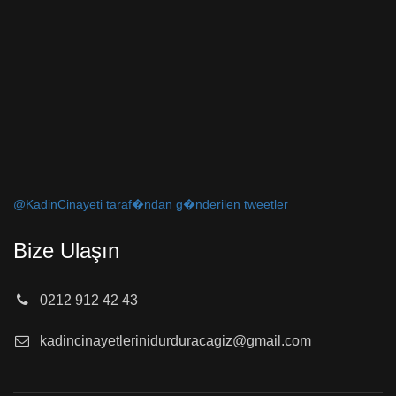
@KadinCinayeti taraf�ndan g�nderilen tweetler
Bize Ulaşın
0212 912 42 43
kadincinayetlerinidurduracagiz@gmail.com