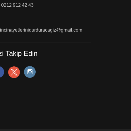
0212 912 42 43
incinayetlerinidurduracagiz@gmail.com
zi Takip Edin