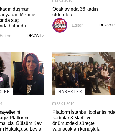
6
2.02.2016
, kadın düşmanı
Ocak ayında 36 kadın
lar yapan Mehmet
öldürüldü
kında suç
Editor
DEVAMI
nda bulundu
Editor
DEVAMI
RLER
HABERLER
16
28.01.2016
ayetlerini
Platform İstanbul toplantısında
ağız Platformu
kadınlar 8 Mart'ı ve
msilcisi Gülsüm Kav
önümüzdeki süreçte
orm Hukukçusu Leyla
yapılacakları konuştular