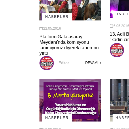
HABE
HABERLER
6.05.201
22.05.2016
13. Adli 
Platform Galatasaray
"kadın cin
Meydanı'nda komisyonu
tanımıyoruz diyerek raporunu
yırttı
Editor
DEVAMI
HABERLER
HABE