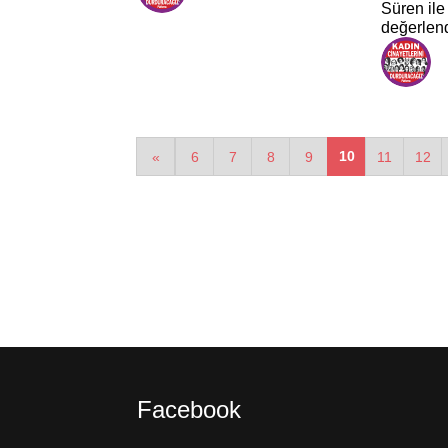
Süren ile
değerlend
10
«
6
7
8
9
11
12
Facebook