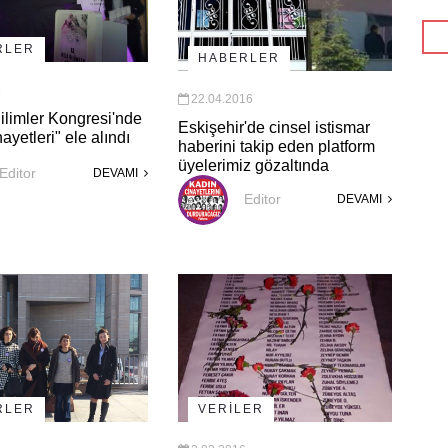
RLER
HABERLER
6
22.04.2016
Bilimler Kongresi'nde
Eskişehir'de cinsel istismar
ayetleri" ele alındı
haberini takip eden platform
üyelerimiz gözaltında
Editor
DEVAMI
Editor
DEVAMI
RLER
VERİLER