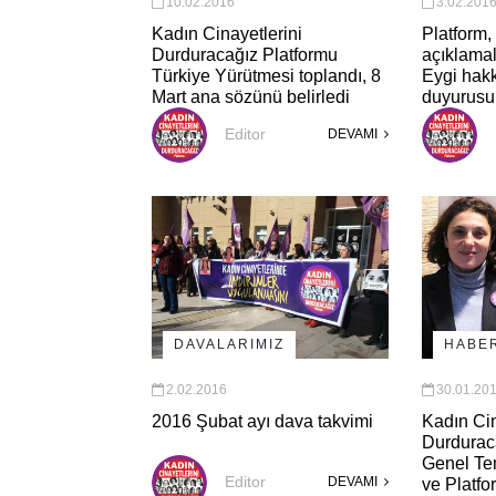
10.02.2016
3.02.201
Kadın Cinayetlerini
Platform
Durduracağız Platformu
açıklama
Türkiye Yürütmesi toplandı, 8
Eygi hak
Mart ana sözünü belirledi
duyurusu
Editor
DEVAMI
DAVALARIMIZ
HABE
2.02.2016
30.01.20
2016 Şubat ayı dava takvimi
Kadın Cin
Durdurac
Genel Te
Editor
DEVAMI
ve Platf