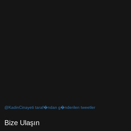
@KadinCinayeti taraf�ndan g�nderilen tweetler
Bize Ulaşın