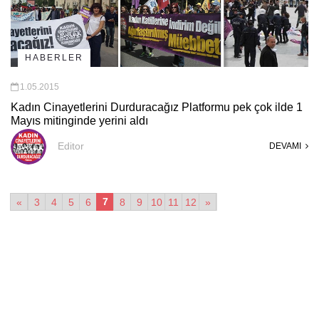
HABERLER
1.05.2015
Kadın Cinayetlerini Durduracağız Platformu pek çok ilde 1
Mayıs mitinginde yerini aldı
Editor
DEVAMI
7
«
3
4
5
6
8
9
10
11
12
»