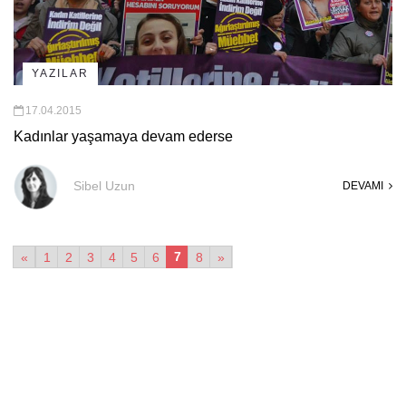
YAZILAR
17.04.2015
Kadınlar yaşamaya devam ederse
Sibel Uzun
DEVAMI
7
«
1
2
3
4
5
6
8
»