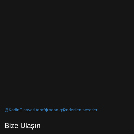
@KadinCinayeti taraf�ndan g�nderilen tweetler
Bize Ulaşın