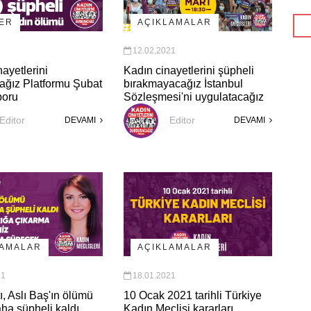
LER
AÇIKLAMALAR
1
12.02.2021
ayetlerini
Kadın cinayetlerini şüpheli
ağız Platformu Şubat
bırakmayacağız İstanbul
poru
Sözleşmesi'ni uygulatacağız
Editor
Editor
DEVAMI
DEVAMI
AÇIKLAMALAR
LAMALAR
18.01.2021
21
10 Ocak 2021 tarihli Türkiye
tı, Aslı Baş'ın ölümü
Kadın Meclisi kararları
aha şüpheli kaldı.