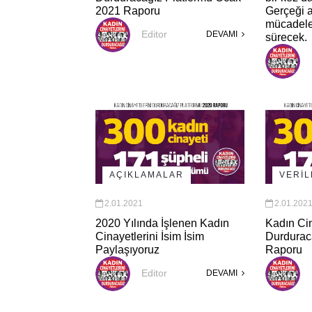
2021 Raporu
Gerçeği 
mücadele
Editor
DEVAMI
sürecek.
AÇIKLAMALAR
VERİ
2.01.2021
2.01.202
2020 Yılında İşlenen Kadın
Kadın Cin
Cinayetlerini İsim İsim
Durdurac
Paylaşıyoruz
Raporu
Editor
DEVAMI