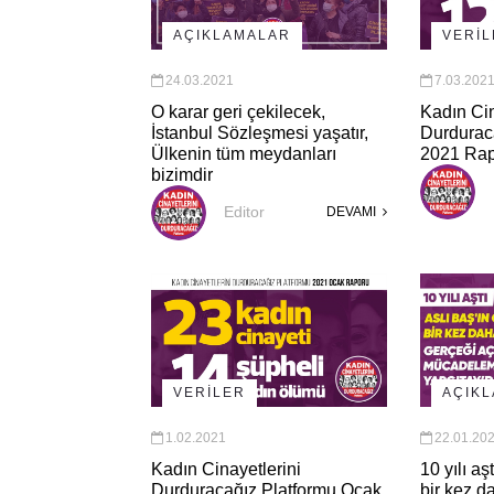
AÇIKLAMALAR
VERİ
24.03.2021
7.03.202
O karar geri çekilecek,
Kadın Cin
İstanbul Sözleşmesi yaşatır,
Durdurac
Ülkenin tüm meydanları
2021 Ra
bizimdir
Editor
DEVAMI
VERİLER
AÇIK
1.02.2021
22.01.20
Kadın Cinayetlerini
10 yılı aş
Durduracağız Platformu Ocak
bir kez d