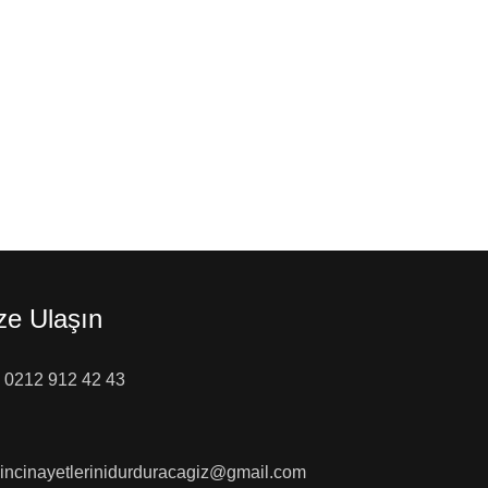
ze Ulaşın
0212 912 42 43
incinayetlerinidurduracagiz@gmail.com