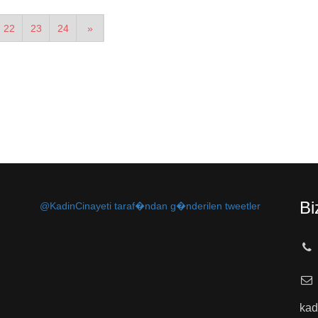
22
23
24
»
Bi
@KadinCinayeti taraf�ndan g�nderilen tweetler
kad