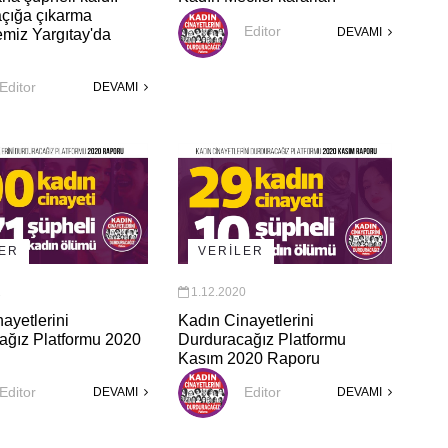
açığa çıkarma
Editor
DEVAMI
miz Yargıtay'da
Editor
DEVAMI
LER
VERİLER
1
1.12.2020
ayetlerini
Kadın Cinayetlerini
ağız Platformu 2020
Durduracağız Platformu
Kasım 2020 Raporu
Editor
Editor
DEVAMI
DEVAMI